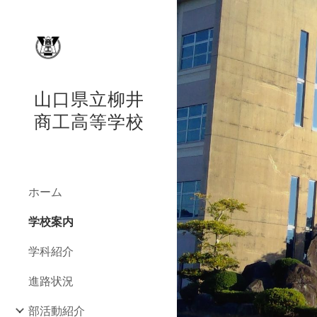
Sk
山口県立柳井
商工高等学校
ホーム
学校案内
学科紹介
進路状況
部活動紹介