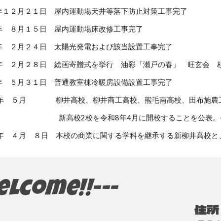
月２１日 屋内運動場天井等落下防止対策工事完了
月１５日 屋内運動場床改修工事完了
月２４日 太陽光発電および該当設置工事完了
２８日 絵画寄贈式を挙行 油彩「瀬戸の春」 旺玄会 杉 
年
５
月３１日
普通
教室棟冷暖房設備設置工事完了
月 柳井高校、柳井商工高校、熊毛南高校、田布施農工高
令和8年4月に開校することを公表。令和7年度
 ８日 本校の商業に関する学科を継承する新柳井高校と、
elcome!!---
住所
-