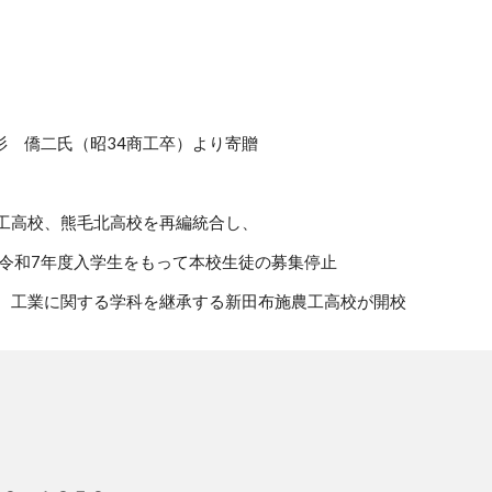
僑二氏（昭34商工卒）より寄贈
校、熊毛北高校を再編統合し、
入学生をもって本校生徒の募集停止
工業に関する学科を継承する新田布施農工高校が開校