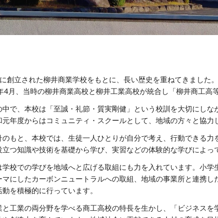
に創立された柳井商業学校をもとに、長い歴史を重ねてきました。
8年4月、当時の柳井商業高校と柳井工業高校が統合し「柳井商工高
中で、本校は「至誠・礼節・質実剛健」という校訓を大切にしな
和元年度からはコミュニティ・スクールとして、地域の方々と協力
のもと、本校では、生徒一人ひとりが自分で考え、行動できる力
役立つ知識や技術を基礎から学び、実習などの体験的な学びによっ
学校での学びを地域へと広げる取組にも力を入れています。小学
ーマにしたカーボンニュートラルへの取組、地域の事業所と連携し
活動を積極的に行っています。
と工業の両分野を学べる商工高校の特長を生かし、「ビジネスを