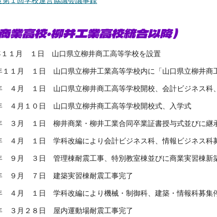
度第
１
回学校運営協議会議事録
商業高校・柳井工業高校統合以降）
月 １日 山口県立柳井商工高等学校を設置
月 １日 山口県立柳井工業高等学校内に「山口県立柳井商工
 １日 山口県立柳井商工高等学校開校、会計ビジネス科、情
月１０日 山口県立柳井商工高等学校開校式、入学式
月 １日 柳井商業・柳井工業合同卒業証書授与式並びに継承
月 １日 学科改編により会計ビジネス科、情報ビジネス科募
月 ３日 管理棟耐震工事、特別教室棟並びに商業実習棟新
月 ７日 建築実習棟耐震工事完了
月 １日 学科改編により機械・制御科、建築・情報科募集停
月２８日 屋内運動場耐震工事完了