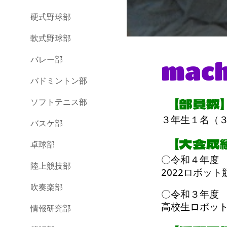
硬式野球部
軟式野球部
バレー部
mach
バドミントン部
【部員数】
ソフトテニス部
３年生１名（
バスケ部
【大会成績
卓球部
〇令和４年度
陸上競技部
2022ロボッ
吹奏楽部
〇令和３年度
高校生ロボッ
情報研究部