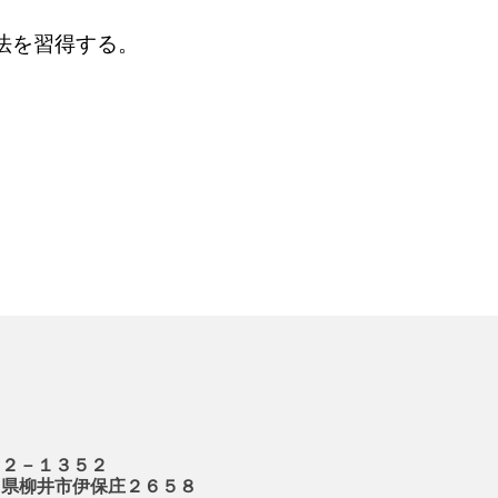
法を習得する。
。
－１３５２
柳井市伊保庄２６５８