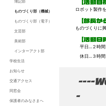
【活動目標
簿記部
ロボット製作
ものづくり部（機械）
【部長か
ものづくり部（電子）
ものづくりに
文芸部
【活動日時
美術部
平日…２時間
インターアクト部
休日…３時間
学校生活
お知らせ
----w
交通アクセス
同窓会
保護者のみなさまへ